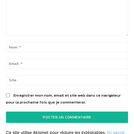
Commenter
:
No
:*
Ema
:*
Sit
:
Enregistrer mon nom, email et site web dans ce navigateur
pour la prochaine fois que je commenterai.
Ce site utilise Akismet pour réduire les indésirables.
En savoir