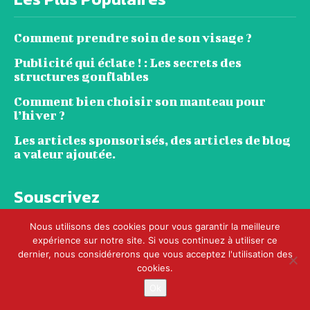
Comment prendre soin de son visage ?
Publicité qui éclate ! : Les secrets des
structures gonflables
Comment bien choisir son manteau pour
l’hiver ?
Les articles sponsorisés, des articles de blog
a valeur ajoutée.
Souscrivez
Nous utilisons des cookies pour vous garantir la meilleure
expérience sur notre site. Si vous continuez à utiliser ce
dernier, nous considérerons que vous acceptez l'utilisation des
cookies.
© TAGBOX - Tous droits réservés. Le
Ok
magazine qui tague votre actualité !