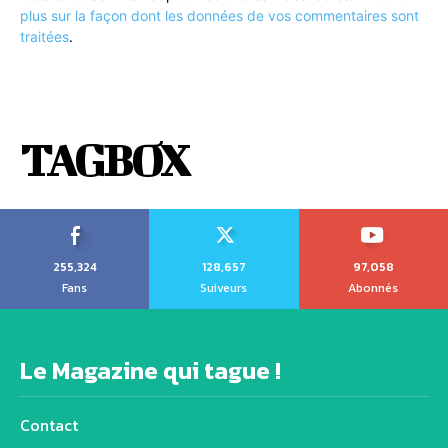
plus sur la façon dont les données de vos commentaires sont
traitées
.
TAGBOX
255,324
128,657
97,058
Fans
Suiveurs
Abonnés
Le Magazine qui tague !
Contact