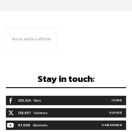
Aucun article à afficher
Stay in touch:
255,324
Fans
J'AIME
128,657
Suiveurs
SUIVRE
97,058
Abonnés
S'ABONNER